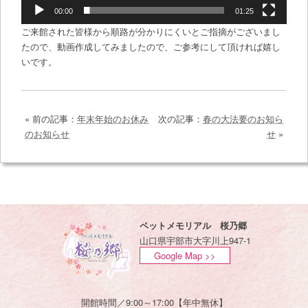
00:00
01:25
ご来館された皆様から順路が分かりにくいとご指摘がございまし
たので、動画作成してみましたので、ご参考にして頂ければ嬉し
いです。
« 前の記事：
年末年始のお休み
次の記事：
春の大法要のお知ら
のお知らせ
せ
»
ペットメモリアル 桜乃郷
山口県宇部市大字川上947-1
Google Map >>
開館時間／9:00～17:00【年中無休】