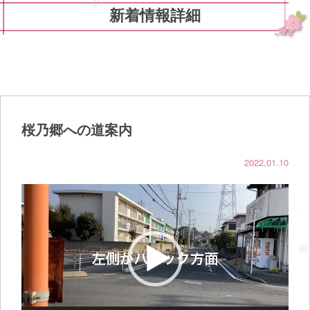
新着情報詳細
桜乃郷への道案内
2022.01.10
動
画
プ
レ
ー
ヤ
ー